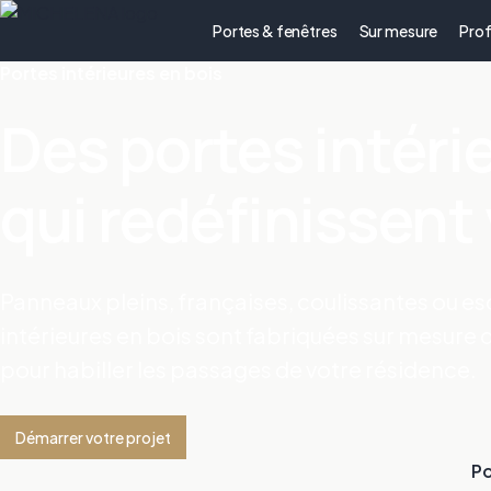
Portes & fenêtres
Sur mesure
Prof
Portes intérieures en bois
Des portes intéri
qui redéfinissent
Panneaux pleins, françaises, coulissantes ou 
intérieures en bois sont fabriquées sur mesure 
pour habiller les passages de votre résidence.
Démarrer votre projet
Po