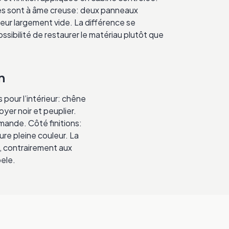
ines sont à âme creuse: deux panneaux
ieur largement vide. La différence se
possibilité de restaurer le matériau plutôt que
n
pour l’intérieur: chêne
oyer noir et peuplier.
ande. Côté finitions:
ure pleine couleur. La
e, contrairement aux
pele.