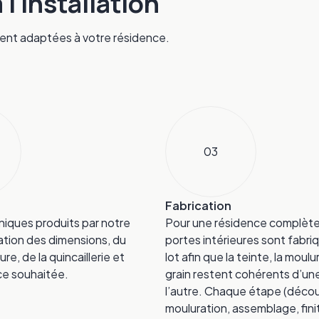
l'installation
ment adaptées à votre résidence.
03
Fabrication
niques produits par notre
Pour une résidence complète,
ation des dimensions, du
portes intérieures sont fabri
ure, de la quincaillerie et
lot afin que la teinte, la moulu
ce souhaitée.
grain restent cohérents d’un
l’autre. Chaque étape (déco
mouluration, assemblage, fini