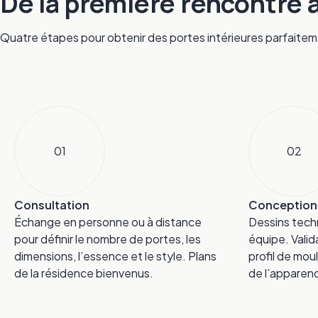
De la première rencontre à 
Quatre étapes pour obtenir des portes intérieures parfaite
01
02
Consultation
Conception
Échange en personne ou à distance
Dessins tech
pour définir le nombre de portes, les
équipe. Valid
dimensions, l’essence et le style. Plans
profil de moul
de la résidence bienvenus.
de l’apparen