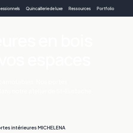
essionnels
Quincaillerie de luxe
Ressources
Portfolio
eures en bois
 vos espaces
escamotables. Nos portes
dans notre atelier de St-Eustache
rtes intérieures MICHELENA