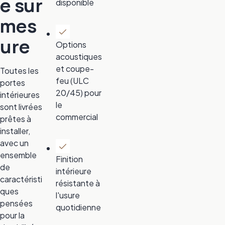
e sur
disponible
mes
ure
Options
acoustiques
et coupe-
Toutes les
feu (ULC
portes
20/45) pour
intérieures
le
sont livrées
commercial
prêtes à
installer,
avec un
ensemble
Finition
de
intérieure
caractéristi
résistante à
ques
l'usure
pensées
quotidienne
pour la