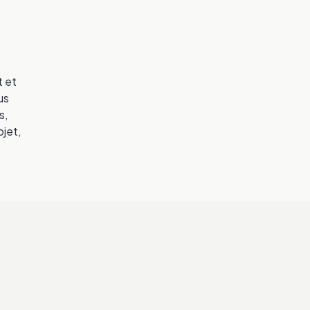
t et
us
s,
jet,