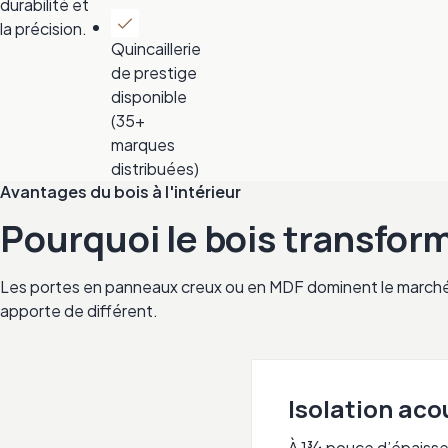
durabilité et
la précision.
Quincaillerie
de prestige
disponible
(35+
marques
distribuées)
Avantages du bois à l'intérieur
Pourquoi le bois transform
Les portes en panneaux creux ou en MDF dominent le marché ré
apporte de différent.
Isolation aco
À 1¾ pouce d’épaisseur