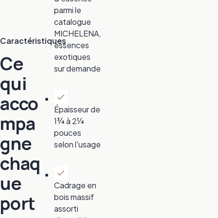
parmi le
catalogue
MICHELENA,
Caractéristiques
essences
Ce
exotiques
sur demande
qui
acco
Épaisseur de
mpa
1¾ à 2¼
pouces
gne
selon l'usage
chaq
ue
Cadrage en
port
bois massif
assorti