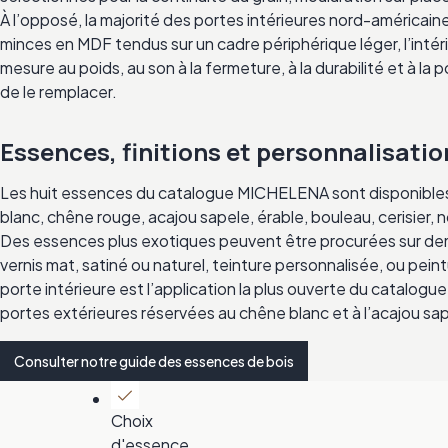
À l’opposé, la majorité des portes intérieures nord-américa
minces en MDF tendus sur un cadre périphérique léger, l’intér
mesure au poids, au son à la fermeture, à la durabilité et à la 
de le remplacer.
Essences, finitions et personnalisatio
Les huit essences du catalogue MICHELENA sont disponibles 
blanc, chêne rouge, acajou sapele, érable, bouleau, cerisier, n
Des essences plus exotiques peuvent être procurées sur dem
vernis mat, satiné ou naturel, teinture personnalisée, ou peint
porte intérieure est l’application la plus ouverte du catalogu
portes extérieures réservées au chêne blanc et à l’acajou sa
Consulter notre guide des essences de bois
Choix
d'essence