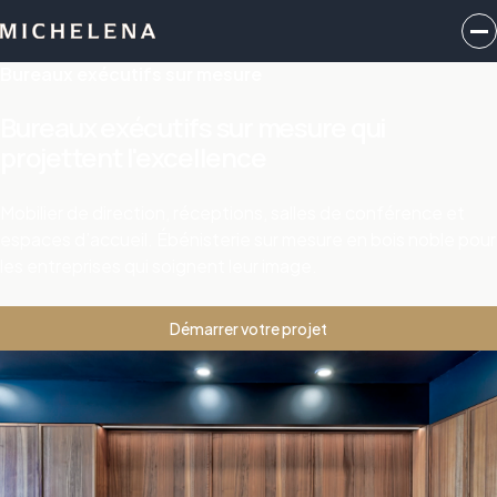
Bureaux exécutifs sur mesure
Bureaux exécutifs sur mesure qui
projettent l'excellence
Mobilier de direction, réceptions, salles de conférence et
espaces d’accueil. Ébénisterie sur mesure en bois noble pour
les entreprises qui soignent leur image.
Démarrer votre projet
Bureaux exécutifs MICHELENA
L'espace de travail comme
prolongement de l'identité de
marque