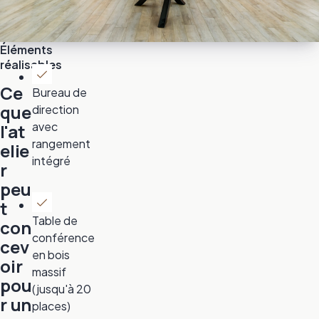
Éléments
réalisables
Ce
Bureau de
que
direction
avec
l'at
rangement
elie
intégré
r
peu
t
Table de
con
conférence
cev
en bois
oir
massif
pou
(jusqu'à 20
r un
places)