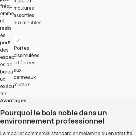
mural et
fréqu
moulures
emme
assorties
nt
aux meubles
réalis
és
pour
Portes
des
dissimulées
espac
intégrées
es de
aux
burea
panneaux
ux
muraux
exécu
tifs.
Avantages
Pourquoi le bois noble dans un
environnement professionnel
Le mobilier commercial standard en mélamine ou en stratifié