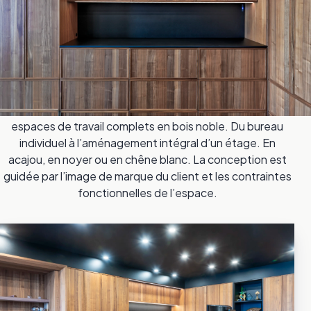
Un bureau exécutif sur mesure ne se limite pas à un
meuble fonctionnel. C’est l’environnement dans lequel un
dirigeant reçoit ses clients, négocie ses mandats et
représente son organisation. Le choix du matériau, la
qualité de l’assemblage et la cohérence du design
envoient un message avant même qu’un mot soit
prononcé. Chez MICHELENA, nous concevons des
espaces de travail complets en bois noble. Du bureau
individuel à l’aménagement intégral d’un étage. En
acajou, en noyer ou en chêne blanc. La conception est
guidée par l’image de marque du client et les contraintes
fonctionnelles de l’espace.