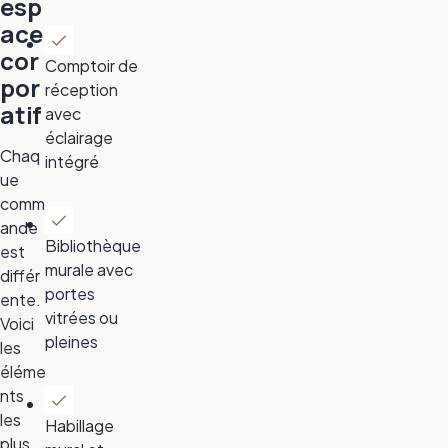
esp
ace
cor
Comptoir de
por
réception
atif
avec
éclairage
Chaq
intégré
ue
comm
ande
Bibliothèque
est
murale avec
différ
portes
ente.
vitrées ou
Voici
pleines
les
éléme
nts
les
Habillage
plus