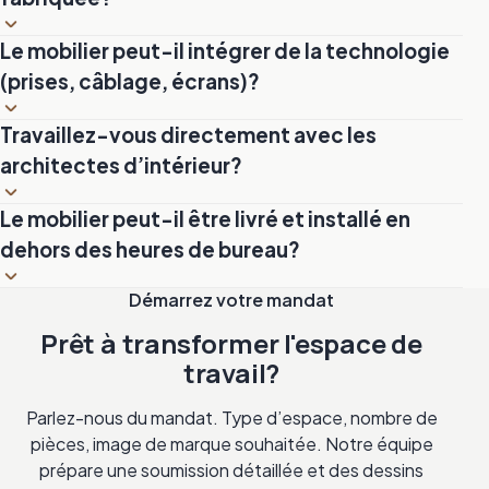
L’atelier peut fabriquer des tables de conférence en bois
Le mobilier peut-il intégrer de la technologie
massif pouvant accueillir jusqu’à 20 personnes. Pour les
(prises, câblage, écrans)?
formats très longs, la table est conçue en sections
assemblées sur place pour faciliter le transport et l’accès
Oui. Les bureaux et les tables de conférence peuvent
Travaillez-vous directement avec les
à l’étage.
intégrer des prises électriques encastrées, des passages
architectes d’intérieur?
de câbles dissimulés et des supports d’écran. Ces
éléments sont prévus lors de la conception et intégrés
Régulièrement. L’atelier collabore avec des designers et
Le mobilier peut-il être livré et installé en
sans compromettre l’esthétique du bois.
des architectes pour traduire leurs plans en réalisations.
dehors des heures de bureau?
Dessins techniques, échantillons et prototypes sont
fournis selon les besoins du dossier.
Oui. Pour minimiser la perturbation des opérations, la
Démarrez votre mandat
livraison et l’installation peuvent être planifiées en soirée
Prêt à transformer l'espace de
ou le week-end. Les contraintes d’accès (ascenseurs,
travail?
stationnement, sécurité du bâtiment) sont coordonnées
en amont.
Parlez-nous du mandat. Type d’espace, nombre de
pièces, image de marque souhaitée. Notre équipe
prépare une soumission détaillée et des dessins