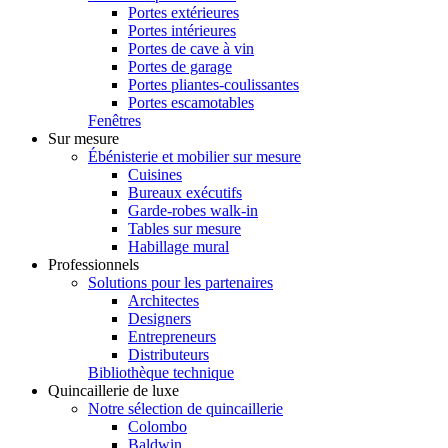
Portes extérieures
Portes intérieures
Portes de cave à vin
Portes de garage
Portes pliantes-coulissantes
Portes escamotables
Fenêtres
Sur mesure
Ébénisterie et mobilier sur mesure
Cuisines
Bureaux exécutifs
Garde-robes walk-in
Tables sur mesure
Habillage mural
Professionnels
Solutions pour les partenaires
Architectes
Designers
Entrepreneurs
Distributeurs
Bibliothèque technique
Quincaillerie de luxe
Notre sélection de quincaillerie
Colombo
Baldwin