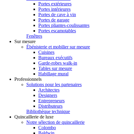
Portes extérieures
Portes intérieures
Portes de cave à vin
Portes de garage
Portes pliantes-coulissantes
Portes escamotables
Fenêtres
Sur mesure
Ébénisterie et mobilier sur mesure
Cuisines
Bureaux exécutifs
Garde-robes walk-in
Tables sur mesure
Habillage mural
Professionnels
Solutions pour les partenaires
Architectes
Designers
Entrepreneurs
Distributeurs
Bibliothèque technique
Quincaillerie de luxe
Notre sélection de quincaillerie
Colombo
Baldwin