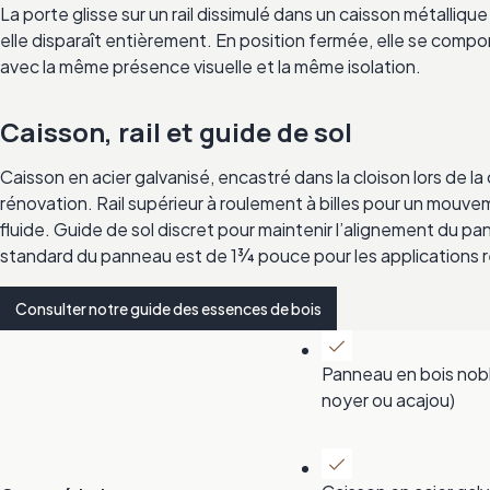
La porte glisse sur un rail dissimulé dans un caisson métallique
elle disparaît entièrement. En position fermée, elle se com
avec la même présence visuelle et la même isolation.
Caisson, rail et guide de sol
Caisson en acier galvanisé, encastré dans la cloison lors de la
rénovation. Rail supérieur à roulement à billes pour un mouve
fluide. Guide de sol discret pour maintenir l’alignement du p
standard du panneau est de 1¾ pouce pour les applications ré
Consulter notre guide des essences de bois
Panneau en bois nobl
noyer ou acajou)