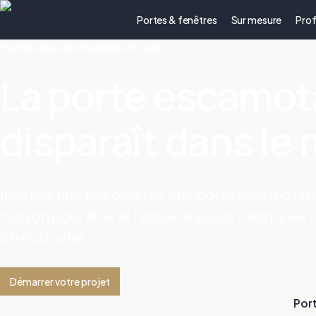
Portes & fenêtres
Sur mesure
Prof
Portes escamotables en bois
La porte escamot
disparaît dans le
Invisible une fois ouverte, une porte escamotabl
cloison pour libérer l’espace au sol. Fabriquée 
St-Eustache.
Démarrer votre projet
Por