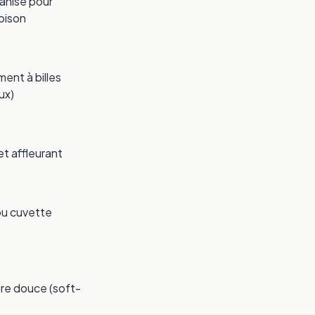
vanisé pour
loison
ment à billes
ux)
et affleurant
ou cuvette
re douce (soft-