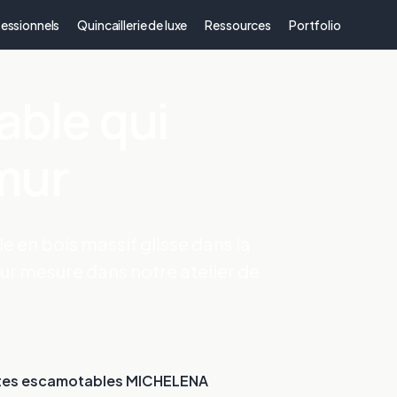
essionnels
Quincaillerie de luxe
Ressources
Portfolio
able qui
 mur
e en bois massif glisse dans la
sur mesure dans notre atelier de
tes escamotables MICHELENA