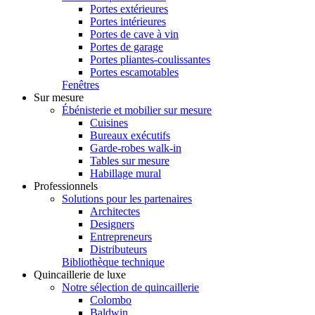
Portes extérieures
Portes intérieures
Portes de cave à vin
Portes de garage
Portes pliantes-coulissantes
Portes escamotables
Fenêtres
Sur mesure
Ébénisterie et mobilier sur mesure
Cuisines
Bureaux exécutifs
Garde-robes walk-in
Tables sur mesure
Habillage mural
Professionnels
Solutions pour les partenaires
Architectes
Designers
Entrepreneurs
Distributeurs
Bibliothèque technique
Quincaillerie de luxe
Notre sélection de quincaillerie
Colombo
Baldwin