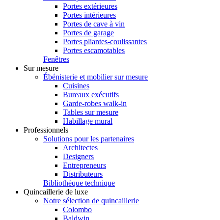
Portes extérieures
Portes intérieures
Portes de cave à vin
Portes de garage
Portes pliantes-coulissantes
Portes escamotables
Fenêtres
Sur mesure
Ébénisterie et mobilier sur mesure
Cuisines
Bureaux exécutifs
Garde-robes walk-in
Tables sur mesure
Habillage mural
Professionnels
Solutions pour les partenaires
Architectes
Designers
Entrepreneurs
Distributeurs
Bibliothèque technique
Quincaillerie de luxe
Notre sélection de quincaillerie
Colombo
Baldwin