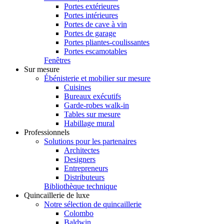
Portes extérieures
Portes intérieures
Portes de cave à vin
Portes de garage
Portes pliantes-coulissantes
Portes escamotables
Fenêtres
Sur mesure
Ébénisterie et mobilier sur mesure
Cuisines
Bureaux exécutifs
Garde-robes walk-in
Tables sur mesure
Habillage mural
Professionnels
Solutions pour les partenaires
Architectes
Designers
Entrepreneurs
Distributeurs
Bibliothèque technique
Quincaillerie de luxe
Notre sélection de quincaillerie
Colombo
Baldwin