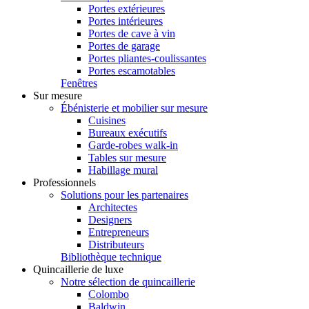
Portes extérieures
Portes intérieures
Portes de cave à vin
Portes de garage
Portes pliantes-coulissantes
Portes escamotables
Fenêtres
Sur mesure
Ébénisterie et mobilier sur mesure
Cuisines
Bureaux exécutifs
Garde-robes walk-in
Tables sur mesure
Habillage mural
Professionnels
Solutions pour les partenaires
Architectes
Designers
Entrepreneurs
Distributeurs
Bibliothèque technique
Quincaillerie de luxe
Notre sélection de quincaillerie
Colombo
Baldwin