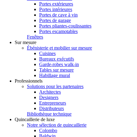
Portes extérieures
Portes intérieures
Portes de cave à vin
Portes de garage
Portes pliantes-coulissantes
Portes escamotables
Fenêtres
Sur mesure
Ébénisterie et mobilier sur mesure
Cuisines
Bureaux exécutifs
Garde-robes walk-in
Tables sur mesure
Habillage mural
Professionnels
Solutions pour les partenaires
Architectes
Designers
Entrepreneurs
Distributeurs
Bibliothèque technique
Quincaillerie de luxe
Notre sélection de quincaillerie
Colombo
Baldwin