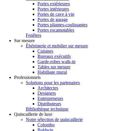
Portes extérieures
Portes intérieures
Portes de cave à vin
Portes de garage
Portes pliantes-coulissantes
Portes escamotables
Fenêtres
Sur mesure
Ébénisterie et mobilier sur mesure
Cuisines
Bureaux exécutifs
Garde-robes walk-in
Tables sur mesure
Habillage mural
Professionnels
Solutions pour les partenaires
Architectes
Designers
Entrepreneurs
Distributeurs
Bibliothèque technique
Quincaillerie de luxe
Notre sélection de quincaillerie
Colombo
Baldwin