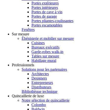
Portes extérieures
Portes intérieures
Portes de cave à vin
Portes de garage
Portes pliantes-coulissantes
Portes escamotables
Fenêtres
Sur mesure
Ébénisterie et mobilier sur mesure
Cuisines
Bureaux exécutifs
Garde-robes walk-in
Tables sur mesure
Habillage mural
Professionnels
Solutions pour les partenaires
Architectes
Designers
Entrepreneurs
Distributeurs
Bibliothèque technique
Quincaillerie de luxe
Notre sélection de quincaillerie
Colombo
Baldwin