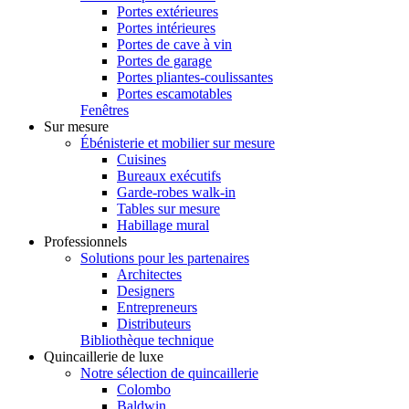
Portes extérieures
Portes intérieures
Portes de cave à vin
Portes de garage
Portes pliantes-coulissantes
Portes escamotables
Fenêtres
Sur mesure
Ébénisterie et mobilier sur mesure
Cuisines
Bureaux exécutifs
Garde-robes walk-in
Tables sur mesure
Habillage mural
Professionnels
Solutions pour les partenaires
Architectes
Designers
Entrepreneurs
Distributeurs
Bibliothèque technique
Quincaillerie de luxe
Notre sélection de quincaillerie
Colombo
Baldwin