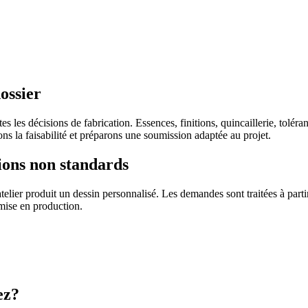
ossier
s les décisions de fabrication. Essences, finitions, quincaillerie, tolér
 la faisabilité et préparons une soumission adaptée au projet.
ions non standards
elier produit un dessin personnalisé. Les demandes sont traitées à part
 mise en production.
ez?