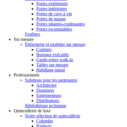
Portes extérieures
Portes intérieures
Portes de cave à vin
Portes de garage
Portes pliantes-coulissantes
Portes escamotables
Fenêtres
Sur mesure
Ébénisterie et mobilier sur mesure
Cuisines
Bureaux exécutifs
Garde-robes walk-in
Tables sur mesure
Habillage mural
Professionnels
Solutions pour les partenaires
Architectes
Designers
Entrepreneurs
Distributeurs
Bibliothèque technique
Quincaillerie de luxe
Notre sélection de quincaillerie
Colombo
Baldwin