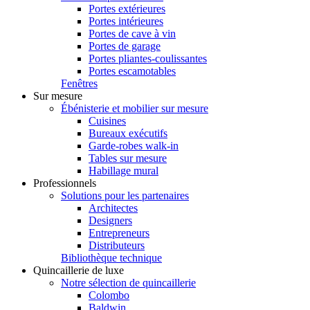
Portes extérieures
Portes intérieures
Portes de cave à vin
Portes de garage
Portes pliantes-coulissantes
Portes escamotables
Fenêtres
Sur mesure
Ébénisterie et mobilier sur mesure
Cuisines
Bureaux exécutifs
Garde-robes walk-in
Tables sur mesure
Habillage mural
Professionnels
Solutions pour les partenaires
Architectes
Designers
Entrepreneurs
Distributeurs
Bibliothèque technique
Quincaillerie de luxe
Notre sélection de quincaillerie
Colombo
Baldwin