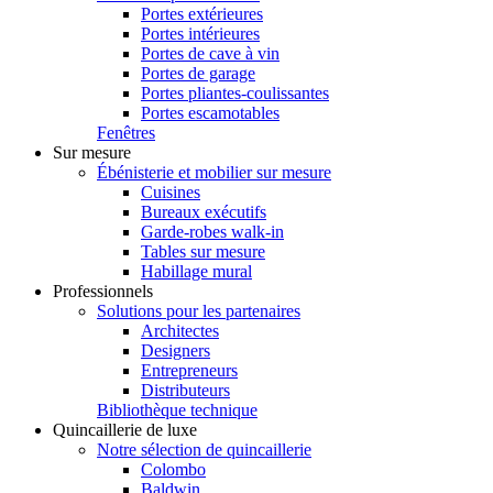
Portes extérieures
Portes intérieures
Portes de cave à vin
Portes de garage
Portes pliantes-coulissantes
Portes escamotables
Fenêtres
Sur mesure
Ébénisterie et mobilier sur mesure
Cuisines
Bureaux exécutifs
Garde-robes walk-in
Tables sur mesure
Habillage mural
Professionnels
Solutions pour les partenaires
Architectes
Designers
Entrepreneurs
Distributeurs
Bibliothèque technique
Quincaillerie de luxe
Notre sélection de quincaillerie
Colombo
Baldwin