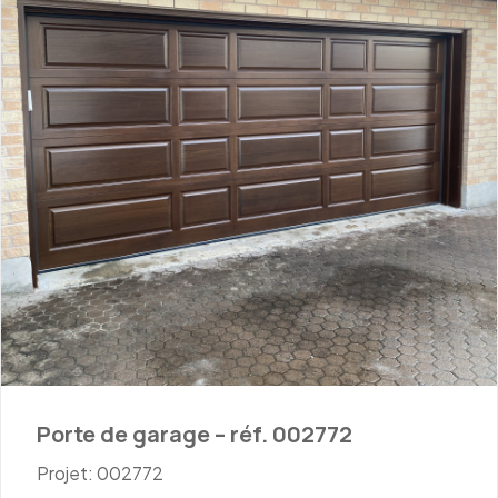
Porte de garage – réf. 002772
Projet: 002772