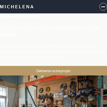
Lookbook MICHELENA
Plus de vingt ans de réalisations en bois
massif
Chaque pièce est unique, fabriquée sur mesure pour un
client et un projet. Parcourez le lookbook comme une source
d’inspiration pour votre propre projet.
Démarrer votre projet
Notre salle d’exposition
Voir et toucher le bois avant de choisir
Notre salle d’exposition de St-Eustache présente des
portes finies, des échantillons d’essences, des finitions et de