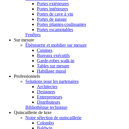
Portes extérieures
Portes intérieures
Portes de cave à vin
Portes de garage
Portes pliantes-coulissantes
Portes escamotables
Fenêtres
Sur mesure
Ébénisterie et mobilier sur mesure
Cuisines
Bureaux exécutifs
Garde-robes walk-in
Tables sur mesure
Habillage mural
Professionnels
Solutions pour les partenaires
Architectes
Designers
Entrepreneurs
Distributeurs
Bibliothèque technique
Quincaillerie de luxe
Notre sélection de quincaillerie
Colombo
Baldwin