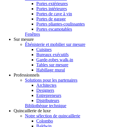
Portes extérieures
Portes intérieures
Portes de cave à vin
Portes de garage
Portes pliantes-coulissantes
Portes escamotables
Fenêtres
Sur mesure
Ébénisterie et mobilier sur mesure
Cuisines
Bureaux exécutifs
Garde-robes walk-in
Tables sur mesure
Habillage mural
Professionnels
Solutions pour les partenaires
Architectes
Designers
Entrepreneurs
Distributeurs
Bibliothèque technique
Quincaillerie de luxe
Notre sélection de quincaillerie
Colombo
Baldwin