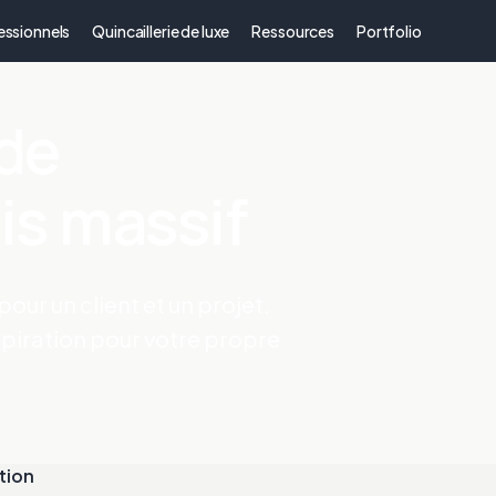
essionnels
Quincaillerie de luxe
Ressources
Portfolio
 de
is massif
our un client et un projet.
piration pour votre propre
tion