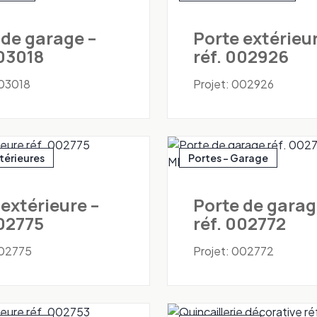
 de garage –
Porte extérieur
003018
réf. 002926
003018
Projet: 002926
xtérieures
Portes - Garage
 extérieure –
Porte de garag
002775
réf. 002772
002775
Projet: 002772