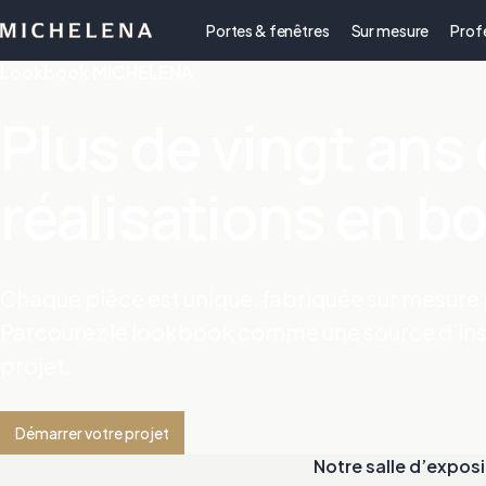
Portes & fenêtres
Sur mesure
Prof
Lookbook MICHELENA
Plus de vingt ans
réalisations en bo
Chaque pièce est unique, fabriquée sur mesure p
Parcourez le lookbook comme une source d’ins
projet.
Démarrer votre projet
Notre salle d’exposi