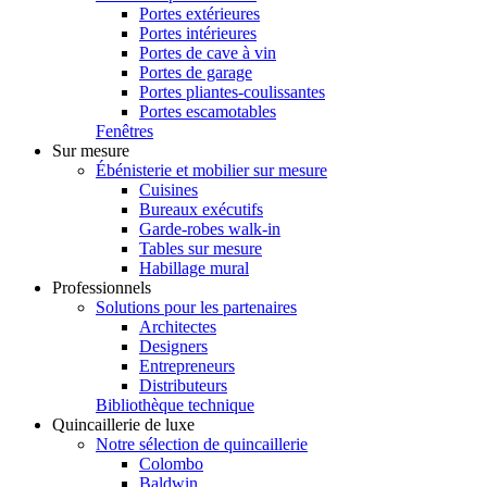
Portes extérieures
Portes intérieures
Portes de cave à vin
Portes de garage
Portes pliantes-coulissantes
Portes escamotables
Fenêtres
Sur mesure
Ébénisterie et mobilier sur mesure
Cuisines
Bureaux exécutifs
Garde-robes walk-in
Tables sur mesure
Habillage mural
Professionnels
Solutions pour les partenaires
Architectes
Designers
Entrepreneurs
Distributeurs
Bibliothèque technique
Quincaillerie de luxe
Notre sélection de quincaillerie
Colombo
Baldwin