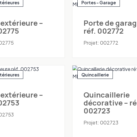
xtérieures
Portes - Garage
 extérieure –
Porte de garag
002775
réf. 002772
002775
Projet: 002772
xtérieures
Quincaillerie
 extérieure –
Quincaillerie
002753
décorative – ré
002723
002753
Projet: 002723