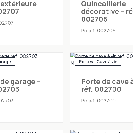
 extérieure –
Quincaillerie
002707
décorative – ré
002705
002707
Projet: 002705
arage
Portes - Cave à vin
 de garage –
Porte de cave à
002703
réf. 002700
002703
Projet: 002700