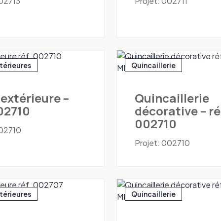
002713
Projet: 002711
xtérieures
Quincaillerie
 extérieure –
Quincaillerie
002710
décorative – ré
002710
002710
Projet: 002710
xtérieures
Quincaillerie