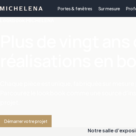
Portes & fenêtres
Sur mesure
Prof
Lookbook MICHELENA
Plus de vingt ans
réalisations en bo
Chaque pièce est unique, fabriquée sur mesure p
Parcourez le lookbook comme une source d’ins
projet.
Démarrer votre projet
Notre salle d’exposi