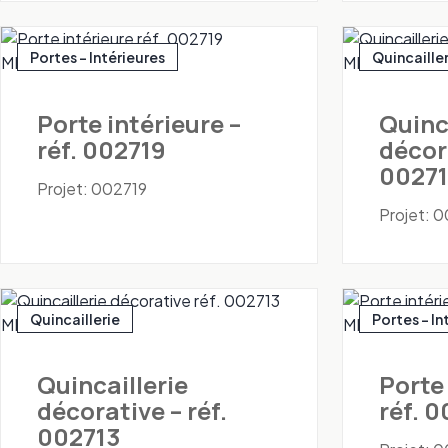
Portes - Intérieures
Quincaille
Porte intérieure –
Quinc
réf. 002719
décora
0027
Projet: 002719
Projet: 
Quincaillerie
Portes - In
Quincaillerie
Porte 
décorative – réf.
réf. 
002713