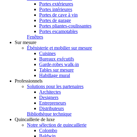
Portes extérieures
Portes intérieures
Portes de cave à vin
Portes de garage
Portes pliantes-coulissantes
Portes escamotables
Fenêtres
Sur mesure
Ébénisterie et mobilier sur mesure
Cuisines
Bureaux exécutifs
Garde-robes walk-in
Tables sur mesure
Habillage mural
Professionnels
Solutions pour les partenaires
Architectes
Designers
Entrepreneurs
Distributeurs
Bibliothèque technique
Quincaillerie de luxe
Notre sélection de quincaillerie
Colombo
Baldwin