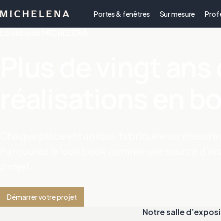
Portes & fenêtres
Sur mesure
Prof
Lookbook MICHELENA
Plus de vingt ans
réalisations en bo
Chaque pièce est unique, fabriquée sur mesure p
Parcourez le lookbook comme une source d’ins
projet.
Démarrer votre projet
Notre salle d’exposi