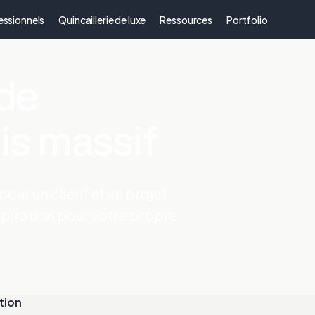
essionnels
Quincaillerie de luxe
Ressources
Portfolio
 de
is massif
our un client et un projet.
piration pour votre propre
tion