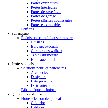
Portes extérieures
Portes intérieures
Portes de cave à vin
Portes de garage
Portes pliantes-coulissantes
Portes escamotables
Fenêtres
Sur mesure
Ébénisterie et mobilier sur mesure
Cuisines
Bureaux exécutifs
Garde-robes walk-in
Tables sur mesure
Habillage mural
Professionnels
Solutions pour les partenaires
Architectes
Designers
Entrepreneurs
Distributeurs
Bibliothèque technique
Quincaillerie de luxe
Notre sélection de quincaillerie
Colombo
Baldwin