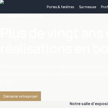
Portes & fenêtres
Sur mesure
Prof
Lookbook MICHELENA
Plus de vingt ans
réalisations en bo
Chaque pièce est unique, fabriquée sur mesure p
Parcourez le lookbook comme une source d’ins
projet.
Démarrer votre projet
Notre salle d’exposi