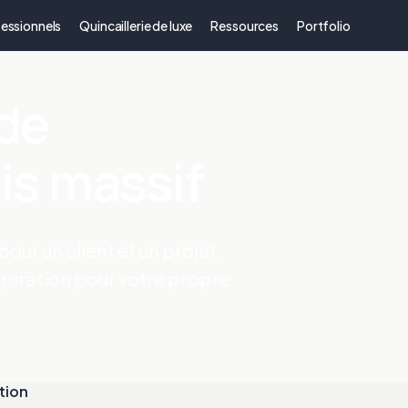
essionnels
Quincaillerie de luxe
Ressources
Portfolio
 de
is massif
our un client et un projet.
piration pour votre propre
tion