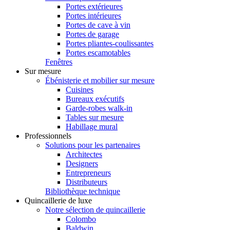
Portes extérieures
Portes intérieures
Portes de cave à vin
Portes de garage
Portes pliantes-coulissantes
Portes escamotables
Fenêtres
Sur mesure
Ébénisterie et mobilier sur mesure
Cuisines
Bureaux exécutifs
Garde-robes walk-in
Tables sur mesure
Habillage mural
Professionnels
Solutions pour les partenaires
Architectes
Designers
Entrepreneurs
Distributeurs
Bibliothèque technique
Quincaillerie de luxe
Notre sélection de quincaillerie
Colombo
Baldwin