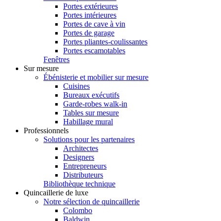
Portes extérieures
Portes intérieures
Portes de cave à vin
Portes de garage
Portes pliantes-coulissantes
Portes escamotables
Fenêtres
Sur mesure
Ébénisterie et mobilier sur mesure
Cuisines
Bureaux exécutifs
Garde-robes walk-in
Tables sur mesure
Habillage mural
Professionnels
Solutions pour les partenaires
Architectes
Designers
Entrepreneurs
Distributeurs
Bibliothèque technique
Quincaillerie de luxe
Notre sélection de quincaillerie
Colombo
Baldwin