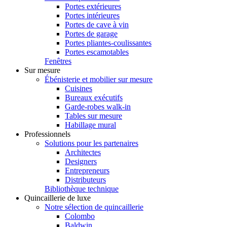
Portes extérieures
Portes intérieures
Portes de cave à vin
Portes de garage
Portes pliantes-coulissantes
Portes escamotables
Fenêtres
Sur mesure
Ébénisterie et mobilier sur mesure
Cuisines
Bureaux exécutifs
Garde-robes walk-in
Tables sur mesure
Habillage mural
Professionnels
Solutions pour les partenaires
Architectes
Designers
Entrepreneurs
Distributeurs
Bibliothèque technique
Quincaillerie de luxe
Notre sélection de quincaillerie
Colombo
Baldwin