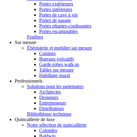
Portes extérieures
Portes intérieures
Portes de cave à vin
Portes de garage
Portes pliantes-coulissantes
Portes escamotables
Fenêtres
Sur mesure
Ébénisterie et mobilier sur mesure
Cuisines
Bureaux exécutifs
Garde-robes walk-in
Tables sur mesure
Habillage mural
Professionnels
Solutions pour les partenaires
Architectes
Designers
Entrepreneurs
Distributeurs
Bibliothèque technique
Quincaillerie de luxe
Notre sélection de quincaillerie
Colombo
Baldwin