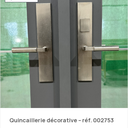
Quincaillerie décorative – réf. 002753