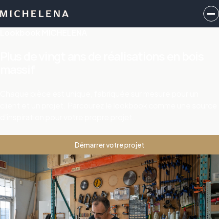
Lookbook MICHELENA
Plus de vingt ans de réalisations en bois
massif
Chaque pièce est unique, fabriquée sur mesure pour un
client et un projet. Parcourez le lookbook comme une source
d’inspiration pour votre propre projet.
Démarrer votre projet
Notre salle d’exposition
Voir et toucher le bois avant de choisir
Notre salle d’exposition de St-Eustache présente des
portes finies, des échantillons d’essences, des finitions et de