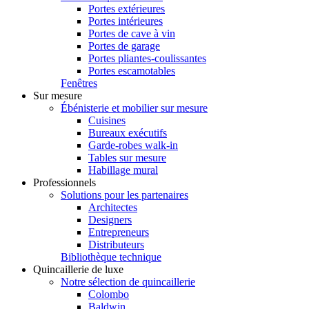
Portes extérieures
Portes intérieures
Portes de cave à vin
Portes de garage
Portes pliantes-coulissantes
Portes escamotables
Fenêtres
Sur mesure
Ébénisterie et mobilier sur mesure
Cuisines
Bureaux exécutifs
Garde-robes walk-in
Tables sur mesure
Habillage mural
Professionnels
Solutions pour les partenaires
Architectes
Designers
Entrepreneurs
Distributeurs
Bibliothèque technique
Quincaillerie de luxe
Notre sélection de quincaillerie
Colombo
Baldwin