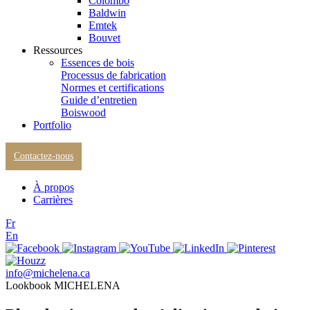
Colombo
Baldwin
Emtek
Bouvet
Ressources
Essences de bois
Processus de fabrication
Normes et certifications
Guide d’entretien
Boiswood
Portfolio
Contactez-nous
À propos
Carrières
Fr
En
info@michelena.ca
Lookbook MICHELENA