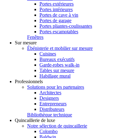
Portes extérieures
Portes intérieures
Portes de cave à vin
Portes de garage
Portes pliantes-coulissantes
Portes escamotables
Fenêtres
Sur mesure
Ébénisterie et mobilier sur mesure
Cuisines
Bureaux exécutifs
Garde-robes walk-in
Tables sur mesure
Habillage mural
Professionnels
Solutions pour les partenaires
Architectes
Designers
Entrepreneurs
Distributeurs
Bibliothèque technique
Quincaillerie de luxe
Notre sélection de quincaillerie
Colombo
Baldwin