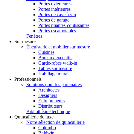
Portes extérieures
Portes intérieures
Portes de cave à vin
Portes de garage
Portes pliantes-coulissantes
Portes escamotables
Fenêtres
Sur mesure
Ébénisterie et mobilier sur mesure
Cuisines
Bureaux exécutifs
Garde-robes walk-in
Tables sur mesure
Habillage mural
Professionnels
Solutions pour les partenaires
Architectes
Designers
Entrepreneurs
Distributeurs
Bibliothèque technique
Quincaillerie de luxe
Notre sélection de quincaillerie
Colombo
Baldwin