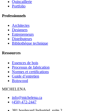
Quincaillerie
Portfolio
Professionnels
Architectes
Designers
Entrepreneurs
Distributeurs
Bibliothèque technique
Ressources
Essences de bois
Processus de fabrication
Normes et certifications
Guide d’entretien
Boiswood
MICHELENA
info@michelena.ca
(450) 472-2447
381 boulevard Industriel, suite 2