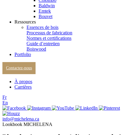
Colombo
Baldwin
Emtek
Bouvet
Ressources
Essences de bois
Processus de fabrication
Normes et certifications
Guide d’entretien
Boiswood
Portfolio
Contactez-nous
À propos
Carrières
Fr
En
info@michelena.ca
Lookbook MICHELENA