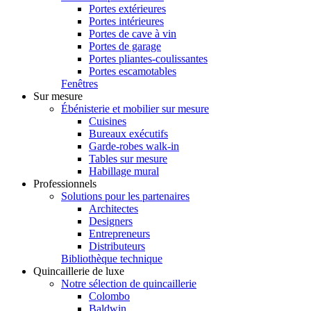
Portes extérieures
Portes intérieures
Portes de cave à vin
Portes de garage
Portes pliantes-coulissantes
Portes escamotables
Fenêtres
Sur mesure
Ébénisterie et mobilier sur mesure
Cuisines
Bureaux exécutifs
Garde-robes walk-in
Tables sur mesure
Habillage mural
Professionnels
Solutions pour les partenaires
Architectes
Designers
Entrepreneurs
Distributeurs
Bibliothèque technique
Quincaillerie de luxe
Notre sélection de quincaillerie
Colombo
Baldwin