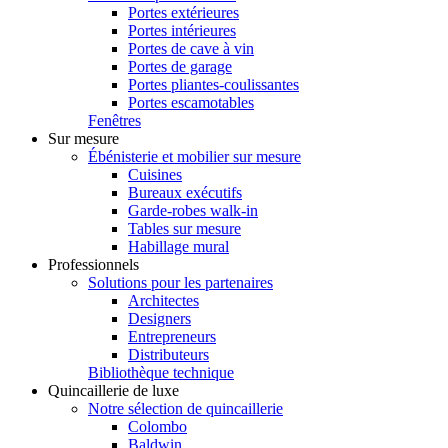
Portes extérieures
Portes intérieures
Portes de cave à vin
Portes de garage
Portes pliantes-coulissantes
Portes escamotables
Fenêtres
Sur mesure
Ébénisterie et mobilier sur mesure
Cuisines
Bureaux exécutifs
Garde-robes walk-in
Tables sur mesure
Habillage mural
Professionnels
Solutions pour les partenaires
Architectes
Designers
Entrepreneurs
Distributeurs
Bibliothèque technique
Quincaillerie de luxe
Notre sélection de quincaillerie
Colombo
Baldwin