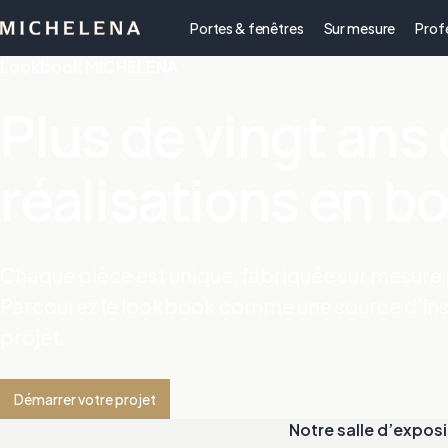
Portes & fenêtres
Sur mesure
Prof
Lookbook MICHELENA
Plus de vingt ans
réalisations en bo
Chaque pièce est unique, fabriquée sur mesure p
Parcourez le lookbook comme une source d’ins
projet.
Démarrer votre projet
Notre salle d’exposi