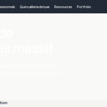
essionnels
Quincaillerie de luxe
Ressources
Portfolio
 de
is massif
our un client et un projet.
piration pour votre propre
tion