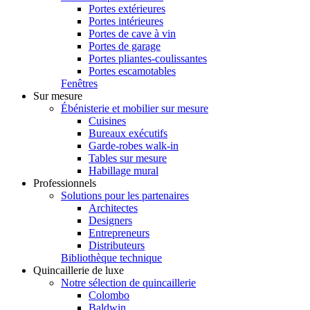
Portes extérieures
Portes intérieures
Portes de cave à vin
Portes de garage
Portes pliantes-coulissantes
Portes escamotables
Fenêtres
Sur mesure
Ébénisterie et mobilier sur mesure
Cuisines
Bureaux exécutifs
Garde-robes walk-in
Tables sur mesure
Habillage mural
Professionnels
Solutions pour les partenaires
Architectes
Designers
Entrepreneurs
Distributeurs
Bibliothèque technique
Quincaillerie de luxe
Notre sélection de quincaillerie
Colombo
Baldwin