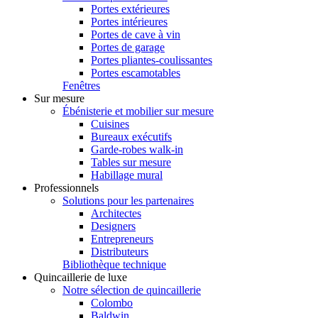
Portes extérieures
Portes intérieures
Portes de cave à vin
Portes de garage
Portes pliantes-coulissantes
Portes escamotables
Fenêtres
Sur mesure
Ébénisterie et mobilier sur mesure
Cuisines
Bureaux exécutifs
Garde-robes walk-in
Tables sur mesure
Habillage mural
Professionnels
Solutions pour les partenaires
Architectes
Designers
Entrepreneurs
Distributeurs
Bibliothèque technique
Quincaillerie de luxe
Notre sélection de quincaillerie
Colombo
Baldwin