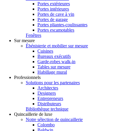
Portes extérieures
Portes intérieures
Portes de cave à vin
Portes de garage
Portes pliantes-coulissantes
Portes escamotables
Fenêtres
Sur mesure
Ébénisterie et mobilier sur mesure
Cuisines
Bureaux exécutifs
Garde-robes walk-in
Tables sur mesure
Habillage mural
Professionnels
Solutions pour les partenaires
Architectes
Designers
Entrepreneurs
Distributeurs
Bibliothèque technique
Quincaillerie de luxe
Notre sélection de quincaillerie
Colombo
Baldwin