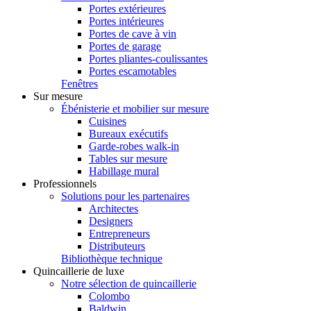
Portes extérieures
Portes intérieures
Portes de cave à vin
Portes de garage
Portes pliantes-coulissantes
Portes escamotables
Fenêtres
Sur mesure
Ébénisterie et mobilier sur mesure
Cuisines
Bureaux exécutifs
Garde-robes walk-in
Tables sur mesure
Habillage mural
Professionnels
Solutions pour les partenaires
Architectes
Designers
Entrepreneurs
Distributeurs
Bibliothèque technique
Quincaillerie de luxe
Notre sélection de quincaillerie
Colombo
Baldwin