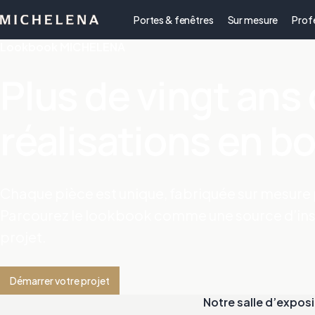
Portes & fenêtres
Sur mesure
Prof
Lookbook MICHELENA
Plus de vingt ans
réalisations en bo
Chaque pièce est unique, fabriquée sur mesure p
Parcourez le lookbook comme une source d’ins
projet.
Démarrer votre projet
Notre salle d’exposi