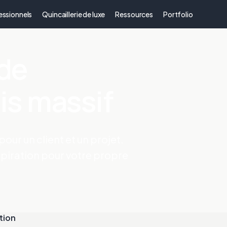
essionnels
Quincaillerie de luxe
Ressources
Portfolio
 de
is massif
our un client et un projet.
piration pour votre propre
tion