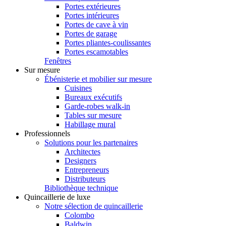
Portes extérieures
Portes intérieures
Portes de cave à vin
Portes de garage
Portes pliantes-coulissantes
Portes escamotables
Fenêtres
Sur mesure
Ébénisterie et mobilier sur mesure
Cuisines
Bureaux exécutifs
Garde-robes walk-in
Tables sur mesure
Habillage mural
Professionnels
Solutions pour les partenaires
Architectes
Designers
Entrepreneurs
Distributeurs
Bibliothèque technique
Quincaillerie de luxe
Notre sélection de quincaillerie
Colombo
Baldwin