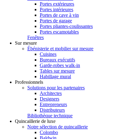
Portes extérieures
Portes intérieures
Portes de cave à vin
Portes de garage
Portes pliantes-coulissantes
Portes escamotables
Fenêtres
Sur mesure
Ébénisterie et mobilier sur mesure
Cuisines
Bureaux exécutifs
Garde-robes walk-in
Tables sur mesure
Habillage mural
Professionnels
Solutions pour les partenaires
Architectes
Designers
Entrepreneurs
Distributeurs
Bibliothèque technique
Quincaillerie de luxe
Notre sélection de quincaillerie
Colombo
Baldwin