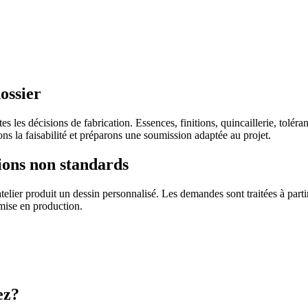
ossier
s les décisions de fabrication. Essences, finitions, quincaillerie, tolér
 la faisabilité et préparons une soumission adaptée au projet.
ions non standards
elier produit un dessin personnalisé. Les demandes sont traitées à part
 mise en production.
ez?