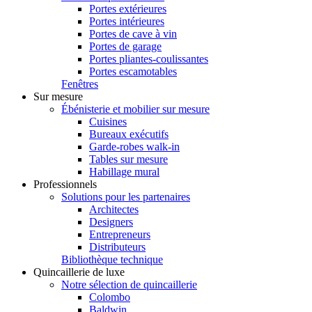
Portes extérieures
Portes intérieures
Portes de cave à vin
Portes de garage
Portes pliantes-coulissantes
Portes escamotables
Fenêtres
Sur mesure
Ébénisterie et mobilier sur mesure
Cuisines
Bureaux exécutifs
Garde-robes walk-in
Tables sur mesure
Habillage mural
Professionnels
Solutions pour les partenaires
Architectes
Designers
Entrepreneurs
Distributeurs
Bibliothèque technique
Quincaillerie de luxe
Notre sélection de quincaillerie
Colombo
Baldwin